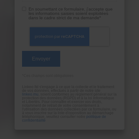
En soumettant ce formulaire, j'accepte que
les informations saisies soient exploitées
dans le cadre strict de ma demande*
*Ces champs sont obligatoires
Linkeo ltd s'engage à ce que la collecte et le traitement
de vos données, effectués à partir de notre site
linkeo.mu
, soient conformes au règlement général sur la
protection des données (RGPD) et à la loi Informatique
et Libertés. Pour connaître et exercer vos droits,
notamment de retrait de votre consentement à
l'utilisation des données collectées par ce formulaire, ou
à vous inscrire sur la liste d'opposition au démarchage
téléphonique, veuillez consulter notre
politique de
confidentialité