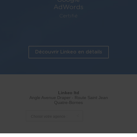
AdWords
Certifié
Découvrir Linkeo en détails
Linkeo ltd
Angle Avenue Draper - Route Saint Jean
Quatre-Bornes
Choisir votre agence :